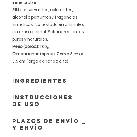
inmejorable.
SIN conservantes, colorantes,
alcohol o perfumes / fragancias
sintéticas. No testado en animales,
sin grasa animal. Solo ingredientes
puros y naturales.
Peso (aprox.):
100g
Dimensiones (aprox.):
7 cm x 5 cm x
3,5 cm (largo x ancho x alto)
INGREDIENTES
ACEITE DE FRUTA OLEA EUROPAEA,
INSTRUCCIONES
ACEITE DE AQUA, ACEITE DE COCOS
DE USO
NUCIFERA, HIDRÓXIDO DE SODIO,
ACEITE DE GRANO DE ARGANIA
Uso diario.
SPINOSA, ACEITE DE FLOR DE
PLAZOS DE ENVÍO
Humedecer el jabón con agua tibia y
CANANGA ODORATA, ACEITE DE
Y ENVÍO
aplicar sobre la piel húmeda con
SEMILLA DE RICINUS COMMUNIS,
movimientos circulares, para que los