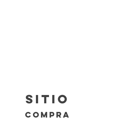
Europa:
hasta 3 días laborables.
Resto del Mundo
hasta 5 días
hábiles.
Para precios y más detalles
confirmar
Envíos y Devoluciones.
SITIO
COMPRA