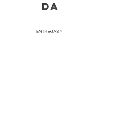
DA
ENTREGAS Y
DEVOLUCIONES
NEGOCIOS Y REVENTA
MÉTODOS DE PAGO
POLÍTICA DE PRIVACIDAD
DETALLES DE LA COMPAÑÍA
EL EQUIPO
Preguntas más frecuentes