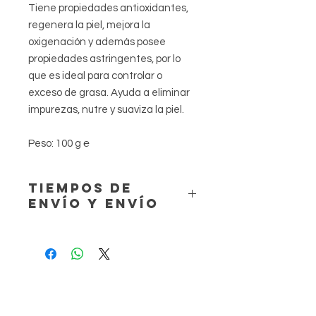
Tiene propiedades antioxidantes,
regenera la piel, mejora la
oxigenación y además posee
propiedades astringentes, por lo
que es ideal para controlar o
exceso de grasa. Ayuda a eliminar
impurezas, nutre y suaviza la piel.
Peso: 100 g ℮
TIEMPOS DE
ENVÍO Y ENVÍO
Los plazos de entrega (indicativos)
son:
Portugal continental
CTT registrado: aproximadamente 1
día hábil;