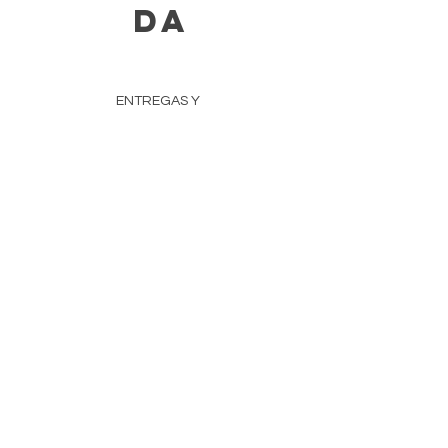
DA
ENTREGAS Y
DEVOLUCIONES
NEGOCIOS Y REVENTA
MÉTODOS DE PAGO
POLÍTICA DE PRIVACIDAD
DETALLES DE LA COMPAÑÍA
EL EQUIPO
Preguntas más frecuentes