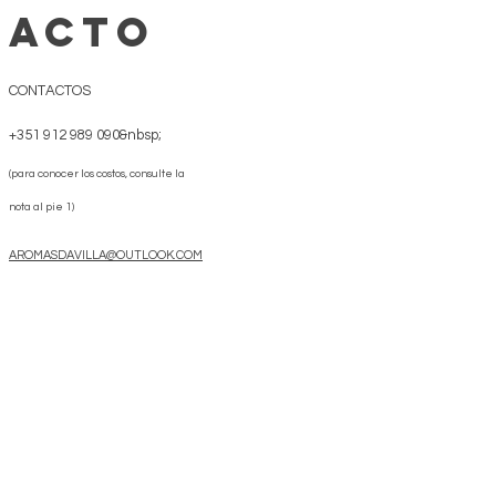
ACTO
CONTACTOS
+351 912 989 090&nbsp;
(para conocer los costos, consulte la
nota al pie 1)
AROMASDAVILLA@OUTLOOK.COM