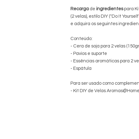
Recarga
de
ingredientes
para K
(2 velas), estilo DIY ("Do It Yoursel
e adquira os seguintes ingredien
Conteúdo:
- Cera de soja para 2 velas (150gr
- Pavios e suporte
- Essências aromáticas para 2 ve
- Espátula
Para ser usado como complemento
- Kit DIY de Velas Aromas@Home