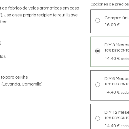
Opciones de precios
it de fabrico de velas aromáticas em casa
f"). Use o seu próprio recipiente reutilizável
Compra úni
tes:
16,00 €
)
DIY 3 Meses
10% DESCONT
las.
14,40 €
cada
 para os Kits:
DIY 6 Meses
 (Lavanda, Camomila)
10% DESCONT
14,40 €
cada
DIY 12 Mese
10% DESCONT
14,40 €
cada