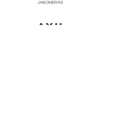
JABONERAS
AYU
DA
ENTREGAS Y
DEVOLUCIONES
NEGOCIOS Y REVENTA
MÉTODOS DE PAGO
POLÍTICA DE PRIVACIDAD
DETALLES DE LA COMPAÑÍA